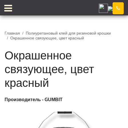
Улан-Удэ
Компания
Новости
Главная
Полиуретановый клей для резиновой крошки
Окрашенное связующее, цвет красный
Блог
Цены
Доставка
Контакты
Окрашенное
Отзывы
Цветовой конструктор
связующее, цвет
красный
КЛЕЙ
КРОШКА
Производитель -
GUMBIT