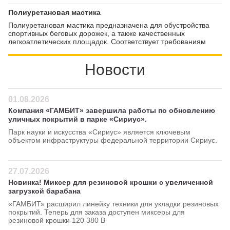
Средняя скорость полимеризации — от 1 до 5 дней.
Полиуретановая мастика
Полиуретановая мастика предназначена для обустройства
спортивных беговых дорожек, а также качественных
легкоатлетических площадок. Соответствует требованиям
IAFF. Вместе с резиновой крошкой и полиуретановым клеем
создает сэндвич-покрытие, состоящее из нескольких слоев.
Новости
Наносится на бетонные основания, образуя прочную и
эластичную поверхность.
01.08.2026
Компания «ГАМБИТ» завершила работы по обновлению
уличных покрытий в парке «Сириус».
Парк науки и искусства «Сириус» является ключевым
объектом инфраструктуры федеральной территории Сириус.
27.07.2026
Новинка! Миксер для резиновой крошки с увеличенной
загрузкой барабана
«ГАМБИТ» расширил линейку техники для укладки резиновых
покрытий. Теперь для заказа доступен миксеры для
резиновой крошки 120 380 В