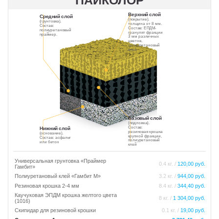
ПАЙКОЛОР
Верхний слой
Средний слой
(покрытие).
(грунтовка).
толщина от 8 мм.
Состав:
Состав: ЕПДМ-
полиуретановый
гранулят фракции
праймер.
3 мм различных
цветов,
полиуретановый
клей
Базовый слой
(подложка).
Состав:
Нижний слой
резиновая крошка
(основание).
крупной фракции,
Состав: асфальт
полиуретановый
или бетон
клей
Универсальная грунтовка «Праймер
0.4 кг. /
120,00 руб.
Гамбит»
Полиуретановый клей «Гамбит М»
3.2 кг. /
944,00 руб.
Резиновая крошка 2-4 мм
8.4 кг. /
344,40 руб.
Каучуковая ЭПДМ крошка желтого цвета
8 кг. /
1 304,00 руб.
(1016)
Скипидар для резиновой крошки
0.1 кг. /
19,00 руб.