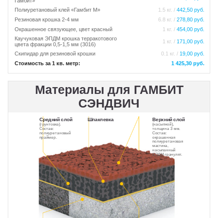
Гамбит»
Полиуретановый клей «Гамбит М»
1.5 кг. /
442,50 руб.
Резиновая крошка 2-4 мм
6.8 кг. /
278,80 руб.
Окрашенное связующее, цвет красный
1 кг. /
454,00 руб.
Каучуковая ЭПДМ крошка терракотового
1 кг. /
171,00 руб.
цвета фракции 0,5-1,5 мм (3016)
Скипидар для резиновой крошки
0.1 кг. /
19,00 руб.
Стоимость за 1 кв. метр:
1 425,30 руб.
Материалы для ГАМБИТ
СЭНДВИЧ
Средний слой
Шпаклевка
Верхний слой
(грунтовка).
(насыпной),
Состав:
толщина 3 мм.
полиуретановый
Состав:
праймер.
окрашенная
полиуретановая
мастика,
насыпанный
ЕПДМ-гранулят.