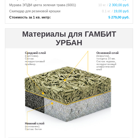
Мурава ЭПДМ цвета зеленая трава (6001)
10 кг. /
2 300,00 руб.
Скипидар для резиновой крошки
0.1 кг. /
19,00 руб.
Стоимость за 1 кв. метр:
5 279,00 руб.
Материалы для ГАМБИТ
УРБАН
Средний слой
Основной слой
(грунтовка).
(покрытие),
Состав:
толщина 10 мм.
полиуретановый
Состав: мурава,
праймер.
полиуретановый
алифатический
клей
Нижний слой
(основание).
Состав: бетон