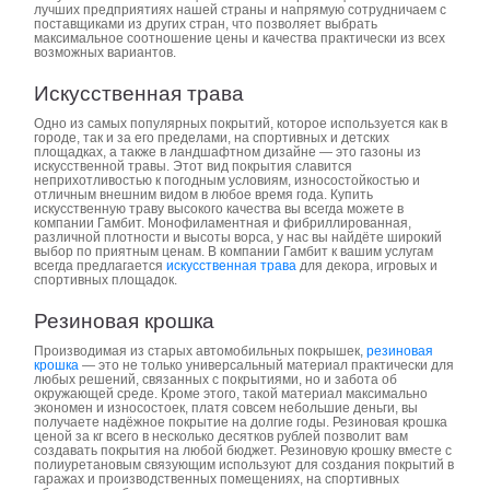
лучших предприятиях нашей страны и напрямую сотрудничаем с
поставщиками из других стран, что позволяет выбрать
максимальное соотношение цены и качества практически из всех
возможных вариантов.
Искусственная трава
Одно из самых популярных покрытий, которое используется как в
городе, так и за его пределами, на спортивных и детских
площадках, а также в ландшафтном дизайне — это газоны из
искусственной травы. Этот вид покрытия славится
неприхотливостью к погодным условиям, износостойкостью и
отличным внешним видом в любое время года. Купить
искусственную траву высокого качества вы всегда можете в
компании Гамбит. Монофиламентная и фибриллированная,
различной плотности и высоты ворса, у нас вы найдёте широкий
выбор по приятным ценам. В компании Гамбит к вашим услугам
всегда предлагается
искусственная трава
для декора, игровых и
спортивных площадок.
Резиновая крошка
Производимая из старых автомобильных покрышек,
резиновая
крошка
— это не только универсальный материал практически для
любых решений, связанных с покрытиями, но и забота об
окружающей среде. Кроме этого, такой материал максимально
экономен и износостоек, платя совсем небольшие деньги, вы
получаете надёжное покрытие на долгие годы. Резиновая крошка
ценой за кг всего в несколько десятков рублей позволит вам
создавать покрытия на любой бюджет. Резиновую крошку вместе с
полиуретановым связующим используют для создания покрытий в
гаражах и производственных помещениях, на спортивных