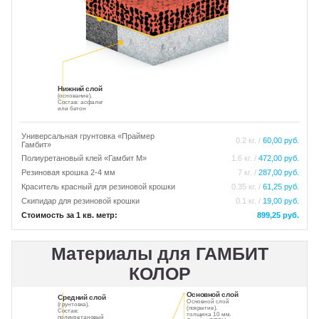
ПИГМЕНТ
ИСКУССТВЕННАЯ ТРАВА
Нижний слой
(основание).
ПРОМПОЛЫ
ТЕХНИКА
Состав: асфальт
или бетон
Универсальная грунтовка «Праймер
0.2 кг. /
60,00 руб.
Улан-Удэ
Гамбит»
Полиуретановый клей «Гамбит М»
1.6 кг. /
472,00 руб.
Резиновая крошка 2-4 мм
7 кг. /
287,00 руб.
Краситель красный для резиновой крошки
0.35 кг. /
61,25 руб.
Скипидар для резиновой крошки
0.1 кг. /
19,00 руб.
Стоимость за 1 кв. метр:
899,25 руб.
Материалы для ГАМБИТ
КОЛОР
Основной слой
Средний слой
Основной слой
(грунтовка).
(покрытие).
Состав:
толщина 10 мм.
полиуретановый