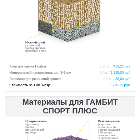
Нижний слой
(основание):
Состав: песчано-
гравийный отсев
Клей для камня Гамбит
1.25 кг. /
456,25 руб.
Минеральный наполнитель фр. 3-5 мм
37 кг. /
1 295,00 руб.
Скипидар для резиновой крошки
0.2 кг. /
38,00 руб.
Стоимость за 1 кв. метр:
1 789,25 руб.
Материалы для ГАМБИТ
СПОРТ ПЛЮС
Средний слой
Основной слой
(грунтовка.)
(покрытие),
Состав:
толщина 10 мм.
полиуретаовый
Состав: крашеная
праймер
SBR крошка
фракции 3 мм,
полиуретановый