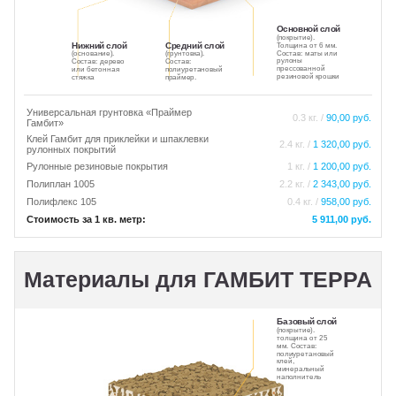
Основной слой
(покрытие).
Нижний слой
Средний слой
Толщина от 6 мм.
Состав: маты или
(основание).
(грунтовка).
рулоны
Состав: дерево
Состав:
прессованной
или бетонная
полиуретановый
резиновой крошки
стяжка
праймер.
Универсальная грунтовка «Праймер
0.3 кг. /
90,00 руб.
Гамбит»
Клей Гамбит для приклейки и шпаклевки
2.4 кг. /
1 320,00 руб.
рулонных покрытий
Рулонные резиновые покрытия
1 кг. /
1 200,00 руб.
Полиплан 1005
2.2 кг. /
2 343,00 руб.
Полифлекс 105
0.4 кг. /
958,00 руб.
Стоимость за 1 кв. метр:
5 911,00 руб.
Материалы для ГАМБИТ ТЕРРА
Базовый слой
(покрытие).
толщина от 25
мм. Состав:
полиуретановый
клей,
минеральный
наполнитель