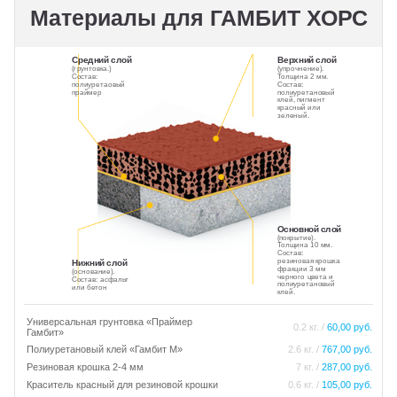
Материалы для ГАМБИТ ХОРС
Средний слой
Верхний слой
(грунтовка.)
(упрочнение).
Состав:
Толщина 2 мм.
полиуретаовый
Состав:
праймер
полиуретановый
клей, пигмент
красный или
зеленый.
Основной слой
(покрытие).
Толщина 10 мм.
Состав:
резиновая крошка
Нижний слой
фракции 3 мм
(основание).
черного цвета и
Состав: асфальт
полиуретановый
или бетон
клей.
Универсальная грунтовка «Праймер
0.2 кг. /
60,00 руб.
Гамбит»
Полиуретановый клей «Гамбит М»
2.6 кг. /
767,00 руб.
Резиновая крошка 2-4 мм
7 кг. /
287,00 руб.
Краситель красный для резиновой крошки
0.6 кг. /
105,00 руб.