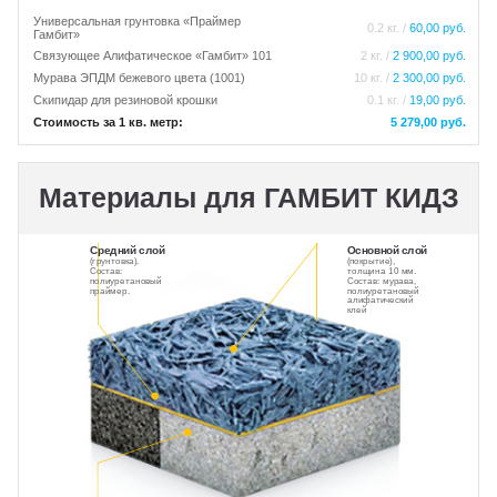
Универсальная грунтовка «Праймер
0.2 кг. /
60,00 руб.
Гамбит»
Связующее Алифатическое «Гамбит» 101
2 кг. /
2 900,00 руб.
Мурава ЭПДМ бежевого цвета (1001)
10 кг. /
2 300,00 руб.
Скипидар для резиновой крошки
0.1 кг. /
19,00 руб.
Стоимость за 1 кв. метр:
5 279,00 руб.
Материалы для ГАМБИТ КИДЗ
Средний слой
Основной слой
(грунтовка).
(покрытие),
Состав:
толщина 10 мм.
полиуретановый
Состав: мурава,
праймер.
полиуретановый
алифатический
клей