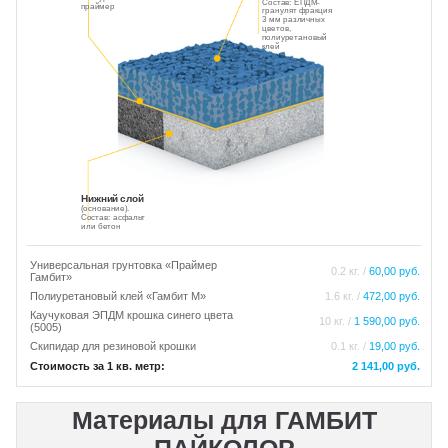
Состав: ЕПДМ-
праймер
гранулят фракция
3 мм различных
цветов,
полиуретановый
клей
Нижний слой
(основание).
Состав: асфальт
или бетон
Универсальная грунтовка «Праймер
0.2 кг. /
60,00 руб.
Гамбит»
Полиуретановый клей «Гамбит М»
1.6 кг. /
472,00 руб.
Каучуковая ЭПДМ крошка синего цвета
10 кг. /
1 590,00 руб.
(5005)
Скипидар для резиновой крошки
0.1 кг. /
19,00 руб.
Стоимость за 1 кв. метр:
2 141,00 руб.
Материалы для ГАМБИТ