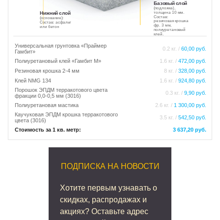
Базовый слой
(подложка),
толщина 10 мм.
Нижний слой
Состав:
(основание):
резиновая крошка
Состав: асфальт
фр. 3 мм,
или бетон
полиуретановый
клей.
Универсальная грунтовка «Праймер
0.2 кг. /
60,00 руб.
Гамбит»
Полиуретановый клей «Гамбит М»
1.6 кг. /
472,00 руб.
Резиновая крошка 2-4 мм
8 кг. /
328,00 руб.
Клей NMG 134
1.6 кг. /
924,80 руб.
Порошок ЭПДМ терракотового цвета
0.3 кг. /
9,90 руб.
фракции 0,0-0,5 мм (3016)
Полиуретановая мастика
2.6 кг. /
1 300,00 руб.
Каучуковая ЭПДМ крошка терракотового
3.5 кг. /
542,50 руб.
цвета (3016)
Стоимость за 1 кв. метр:
3 637,20 руб.
ПОДПИСКА НА НОВОСТИ
Хотите первым узнавать о
скидках, распродажах и
акциях? Оставьте адрес