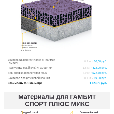
клей.
Нижний слой
(основание).
Состав: асфальт
или бетон
Универсальная грунтовка «Праймер
0.2 кг. /
60,00 руб.
Гамбит»
Полиуретановый клей «Гамбит М»
1.6 кг. /
472,00 руб.
SBR крошка фиолетовая 4005
6.9 кг. /
572,70 руб.
Скипидар для резиновой крошки
0.1 кг. /
19,00 руб.
Стоимость за 1 кв. метр:
1 123,70 руб.
Материалы для ГАМБИТ
СПОРТ ПЛЮС МИКС
Средний слой
Основной слой