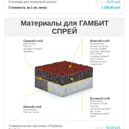
Скипидар для резиновой крошки
0.1 кг. /
19,00 руб.
Стоимость за 1 кв. метр:
1 238,00 руб.
Материалы для ГАМБИТ
СПРЕЙ
Средний слой
Верхний слой
(грунтовка).
(напыление),
Состав:
толщина 2-3 мм.
полиуретановый
Состав: ЕПДМ-
праймер.
гранулят фракции
0,5-1,5 мм,
полиуретановый
клей, спрей-
компонент для
напыления
Базовый слой
(подложка),
толщина 10 мм.
Состав:
Нижний слой
резиновая крошка
(основание).
фр. 3 мм,
Состав: бетон
полиуретановый
клей.
Универсальная грунтовка «Праймер
0.2 кг. /
60,00 руб.