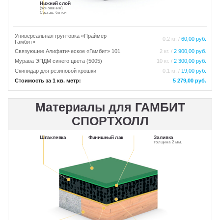
Нижний слой
(основание).
Состав: бетон
Универсальная грунтовка «Праймер
0.2 кг. /
60,00 руб.
Гамбит»
Связующее Алифатическое «Гамбит» 101
2 кг. /
2 900,00 руб.
Мурава ЭПДМ синего цвета (5005)
10 кг. /
2 300,00 руб.
Скипидар для резиновой крошки
0.1 кг. /
19,00 руб.
Стоимость за 1 кв. метр:
5 279,00 руб.
Материалы для ГАМБИТ
СПОРТХОЛЛ
Шпаклевка
Финишный лак
Заливка
толщина 2 мм.