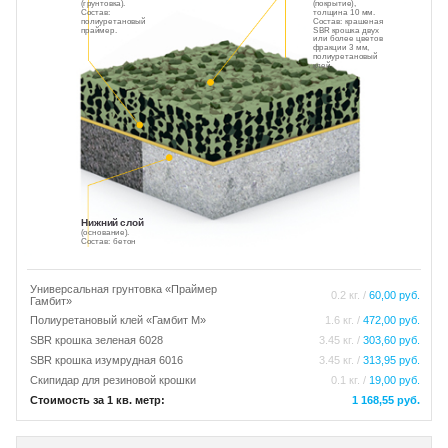
(грунтовка).
(покрытие),
Состав:
толщина 10 мм.
полиуретановый
Состав: крашеная
праймер.
SBR крошка двух
или более цветов
фракции 3 мм,
полиуретановый
клей.
Нижний слой
(основание).
Состав: бетон
Универсальная грунтовка «Праймер
0.2 кг. /
60,00 руб.
Гамбит»
Полиуретановый клей «Гамбит М»
1.6 кг. /
472,00 руб.
SBR крошка зеленая 6028
3.45 кг. /
303,60 руб.
SBR крошка изумрудная 6016
3.45 кг. /
313,95 руб.
Скипидар для резиновой крошки
0.1 кг. /
19,00 руб.
Стоимость за 1 кв. метр:
1 168,55 руб.