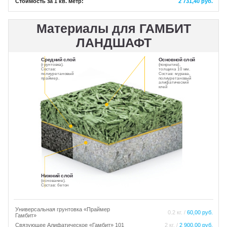
Стоимость за 1 кв. метр:
2 731,40 руб.
Материалы для ГАМБИТ
ЛАНДШАФТ
Средний слой
Основной слой
(грунтовка).
(покрытие),
Состав:
толщина 10 мм.
полиуретановый
Состав: мурава,
праймер.
полиуретановый
алифатический
клей
Нижний слой
(основание).
Состав: бетон
Универсальная грунтовка «Праймер
0.2 кг. /
60,00 руб.
Гамбит»
Связующее Алифатическое «Гамбит» 101
2 кг. /
2 900,00 руб.